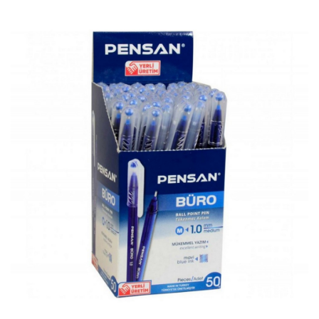
Bu Ürünü Paylaşın
Teklif İsteyin
Stok Kodu
FAY00779
Barkod
8692404904460
Birim
PAKET
Marka
Diğer