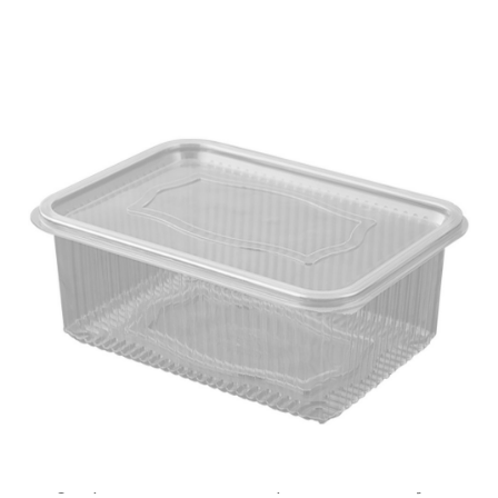
Bu Ürünü Paylaşın
Teklif İsteyin
Stok Kodu
FAX00025
Barkod
2700000002322
Birim
KOLİ
Marka
Diğer
1000g kapasiteli kendinden kapaklı, sızdırmaz şeffaf