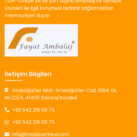
Tüm Türkiye'ye ve yurt dışına ambalaj ve temizlik
ürünleri ile ilgili kurumsal tedarik sağlamaktan
memnuniyet duyar.
İletişim Bilgileri
Sırasöğütler Mah. Sırasöğütler Cad, 1664. Sk.
No:22/A, 41400 Darıca/Kocaeli
+90 542 218 00 75
+90 542 218 00 75
info@fayatpartievi.com