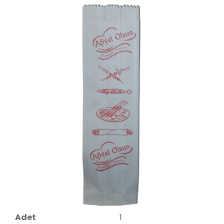
Bu Ürünü Paylaşın
Teklif İsteyin
Stok Kodu
FAY00156
Barkod
8690000019007
Birim
KOLİ
Marka
Armis
Model
Körüklü
Renk
Renkli
Adet
1