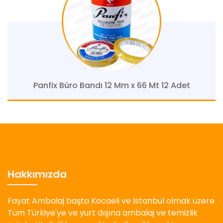
Panfix Büro Bandı 12 Mm x 66 Mt 12 Adet
Hakkımızda
Fayat Ambalaj başta Kocaeli ve İstanbul olmak üzere
Tüm Türkiye'ye ve yurt dışına ambalaj ve temizlik