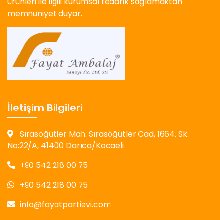
ürünleri ile ilgili kurumsal tedarik sağlamaktan
memnuniyet duyar.
İletişim Bilgileri
Sırasöğütler Mah. Sırasöğütler Cad, 1664. Sk.
No:22/A, 41400 Darıca/Kocaeli
+90 542 218 00 75
+90 542 218 00 75
info@fayatpartievi.com