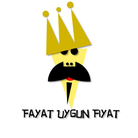
Bu Ürünü Paylaşın
Teklif İsteyin
Stok Kodu
FAY01281
Barkod
8690005932493
Birim
PAKET
Marka
Diğer