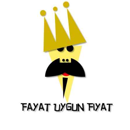
Bu Ürünü Paylaşın
Teklif İsteyin
Stok Kodu
FAY01162
Barkod
8699182382589
Birim
KOLİ
Marka
Diğer