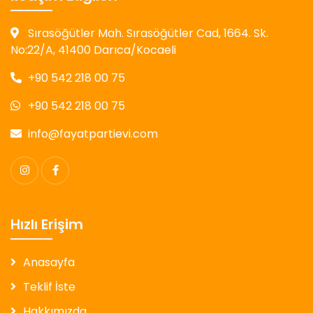
Sırasöğütler Mah. Sırasöğütler Cad, 1664. Sk.
No:22/A, 41400 Darıca/Kocaeli
+90 542 218 00 75
+90 542 218 00 75
info@fayatpartievi.com
Hızlı Erişim
Anasayfa
Teklif İste
Hakkımızda