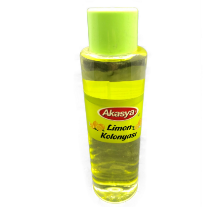
Bu Ürünü Paylaşın
Teklif İsteyin
Stok Kodu
FAY00576
Barkod
8693394000347
Birim
ADET
Marka
Diğer