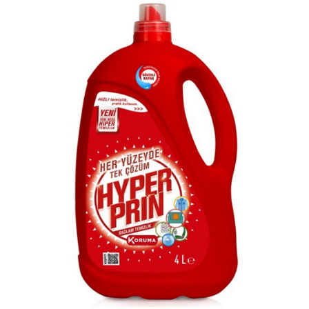
Bu Ürünü Paylaşın
Teklif İsteyin
Stok Kodu
FAY00344
Barkod
8690673008087
Birim
ADET
Marka
Hyper Prin