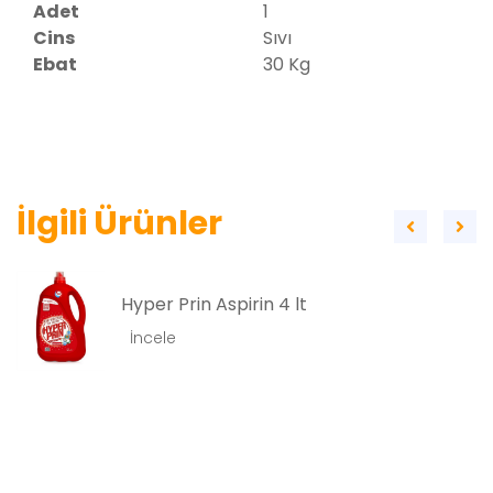
Adet
1
Cins
Sıvı
Ebat
30 Kg
İlgili Ürünler
Salto Genel Yüzey 
 lt
30 Kg
İncele