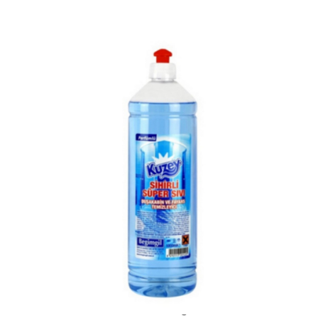
Bu Ürünü Paylaşın
Teklif İsteyin
Stok Kodu
FAY00416
Barkod
8690553201225
Birim
ADET
Marka
Kuzey
Model
Kokulu
Renk
Diğer